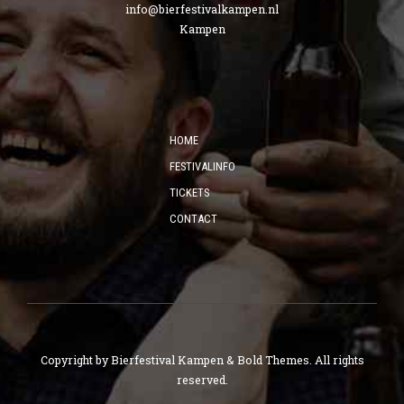
info@bierfestivalkampen.nl
Kampen
HOME
FESTIVALINFO
TICKETS
CONTACT
Copyright by Bierfestival Kampen &
Bold Themes
. All rights
reserved.