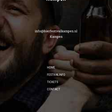
info@bierfestivalkampen.nl
Kampen
HOME
FESTIVALINFO
TICKETS
CONTACT