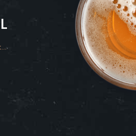
LL
...