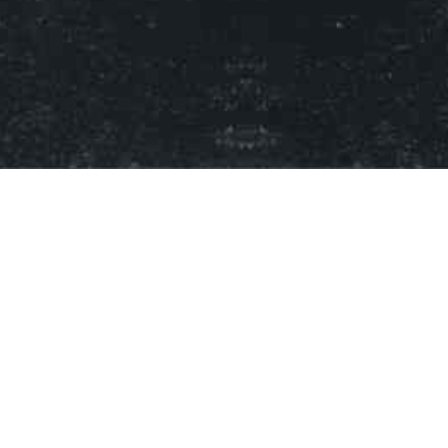
OVER ONS
Het Bierfestival Kampen wordt
georganiseerd door het